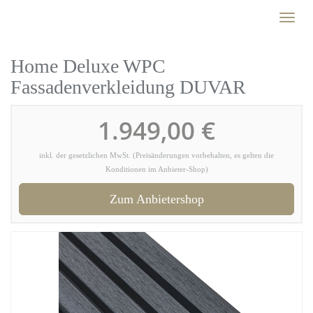
Skip
Toggl
to
naviga
main
content
Home Deluxe WPC
Fassadenverkleidung DUVAR
1.949,00 €
inkl. der gesetzlichen MwSt. (Preisänderungen vorbehalten, es gelten die
Konditionen im Anbieter-Shop)
Zum Anbietershop