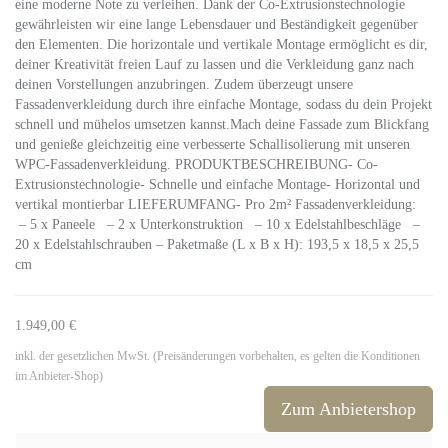
eine moderne Note zu verleihen. Dank der Co-Extrusionstechnologie
gewährleisten wir eine lange Lebensdauer und Beständigkeit gegenüber
den Elementen. Die horizontale und vertikale Montage ermöglicht es dir,
deiner Kreativität freien Lauf zu lassen und die Verkleidung ganz nach
deinen Vorstellungen anzubringen. Zudem überzeugt unsere
Fassadenverkleidung durch ihre einfache Montage, sodass du dein Projekt
schnell und mühelos umsetzen kannst.Mach deine Fassade zum Blickfang
und genieße gleichzeitig eine verbesserte Schallisolierung mit unseren
WPC-Fassadenverkleidung. PRODUKTBESCHREIBUNG- Co-
Extrusionstechnologie- Schnelle und einfache Montage- Horizontal und
vertikal montierbar LIEFERUMFANG- Pro 2m² Fassadenverkleidung:
– 5 x Paneele – 2 x Unterkonstruktion – 10 x Edelstahlbeschläge –
20 x Edelstahlschrauben – Paketmaße (L x B x H): 193,5 x 18,5 x 25,5
cm
1.949,00 €
inkl. der gesetzlichen MwSt. (Preisänderungen vorbehalten, es gelten die Konditionen
im Anbieter-Shop)
Zum Anbietershop