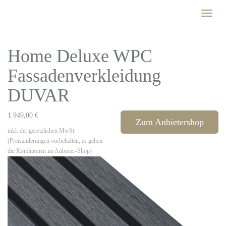
Skip
Toggle
to
naviga
main
content
Home Deluxe WPC
Fassadenverkleidung
DUVAR
1.949,00 €
Zum Anbietershop
inkl. der gesetzlichen MwSt.
(Preisänderungen vorbehalten, es gelten
die Konditionen im Anbieter-Shop)