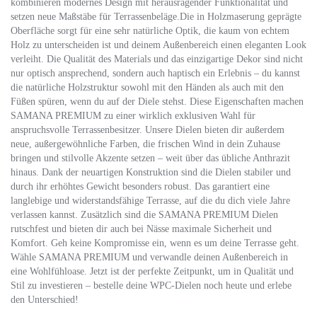
kombinieren modernes Design mit herausragender Funktionalität und
setzen neue Maßstäbe für Terrassenbeläge.Die in Holzmaserung geprägte
Oberfläche sorgt für eine sehr natürliche Optik, die kaum von echtem
Holz zu unterscheiden ist und deinem Außenbereich einen eleganten Look
verleiht. Die Qualität des Materials und das einzigartige Dekor sind nicht
nur optisch ansprechend, sondern auch haptisch ein Erlebnis – du kannst
die natürliche Holzstruktur sowohl mit den Händen als auch mit den
Füßen spüren, wenn du auf der Diele stehst. Diese Eigenschaften machen
SAMANA PREMIUM zu einer wirklich exklusiven Wahl für
anspruchsvolle Terrassenbesitzer. Unsere Dielen bieten dir außerdem
neue, außergewöhnliche Farben, die frischen Wind in dein Zuhause
bringen und stilvolle Akzente setzen – weit über das übliche Anthrazit
hinaus. Dank der neuartigen Konstruktion sind die Dielen stabiler und
durch ihr erhöhtes Gewicht besonders robust. Das garantiert eine
langlebige und widerstandsfähige Terrasse, auf die du dich viele Jahre
verlassen kannst. Zusätzlich sind die SAMANA PREMIUM Dielen
rutschfest und bieten dir auch bei Nässe maximale Sicherheit und
Komfort. Geh keine Kompromisse ein, wenn es um deine Terrasse geht.
Wähle SAMANA PREMIUM und verwandle deinen Außenbereich in
eine Wohlfühloase. Jetzt ist der perfekte Zeitpunkt, um in Qualität und
Stil zu investieren – bestelle deine WPC-Dielen noch heute und erlebe
den Unterschied!