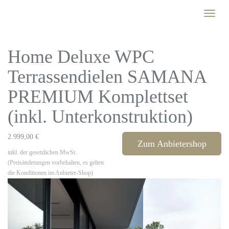
Skip
Toggle
to
naviga
main
content
Home Deluxe WPC
Terrassendielen SAMANA
PREMIUM Komplettset
(inkl. Unterkonstruktion)
2.999,00 €
Zum Anbietershop
inkl. der gesetzlichen MwSt.
(Preisänderungen vorbehalten, es gelten
die Konditionen im Anbieter-Shop)