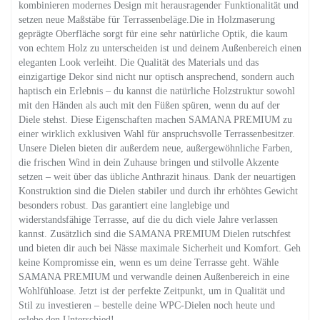
kombinieren modernes Design mit herausragender Funktionalität und
setzen neue Maßstäbe für Terrassenbeläge.Die in Holzmaserung
geprägte Oberfläche sorgt für eine sehr natürliche Optik, die kaum
von echtem Holz zu unterscheiden ist und deinem Außenbereich einen
eleganten Look verleiht. Die Qualität des Materials und das
einzigartige Dekor sind nicht nur optisch ansprechend, sondern auch
haptisch ein Erlebnis – du kannst die natürliche Holzstruktur sowohl
mit den Händen als auch mit den Füßen spüren, wenn du auf der
Diele stehst. Diese Eigenschaften machen SAMANA PREMIUM zu
einer wirklich exklusiven Wahl für anspruchsvolle Terrassenbesitzer.
Unsere Dielen bieten dir außerdem neue, außergewöhnliche Farben,
die frischen Wind in dein Zuhause bringen und stilvolle Akzente
setzen – weit über das übliche Anthrazit hinaus. Dank der neuartigen
Konstruktion sind die Dielen stabiler und durch ihr erhöhtes Gewicht
besonders robust. Das garantiert eine langlebige und
widerstandsfähige Terrasse, auf die du dich viele Jahre verlassen
kannst. Zusätzlich sind die SAMANA PREMIUM Dielen rutschfest
und bieten dir auch bei Nässe maximale Sicherheit und Komfort. Geh
keine Kompromisse ein, wenn es um deine Terrasse geht. Wähle
SAMANA PREMIUM und verwandle deinen Außenbereich in eine
Wohlfühloase. Jetzt ist der perfekte Zeitpunkt, um in Qualität und
Stil zu investieren – bestelle deine WPC-Dielen noch heute und
erlebe den Unterschied!