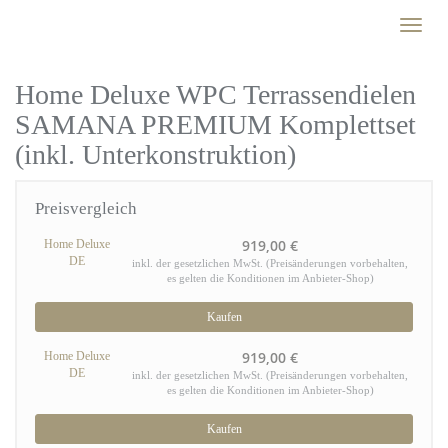
Skip
Toggl
to
naviga
main
content
Home Deluxe WPC Terrassendielen
SAMANA PREMIUM Komplettset
(inkl. Unterkonstruktion)
Preisvergleich
919,00 €
Home Deluxe
DE
inkl. der gesetzlichen MwSt. (Preisänderungen vorbehalten,
es gelten die Konditionen im Anbieter-Shop)
Kaufen
919,00 €
Home Deluxe
DE
inkl. der gesetzlichen MwSt. (Preisänderungen vorbehalten,
es gelten die Konditionen im Anbieter-Shop)
Kaufen