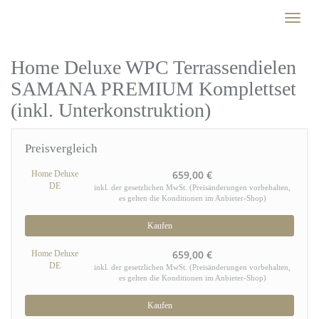
Skip
Toggl
to
naviga
main
content
Home Deluxe WPC Terrassendielen
SAMANA PREMIUM Komplettset
(inkl. Unterkonstruktion)
Preisvergleich
659,00 €
Home Deluxe
DE
inkl. der gesetzlichen MwSt. (Preisänderungen vorbehalten,
es gelten die Konditionen im Anbieter-Shop)
Kaufen
659,00 €
Home Deluxe
DE
inkl. der gesetzlichen MwSt. (Preisänderungen vorbehalten,
es gelten die Konditionen im Anbieter-Shop)
Kaufen