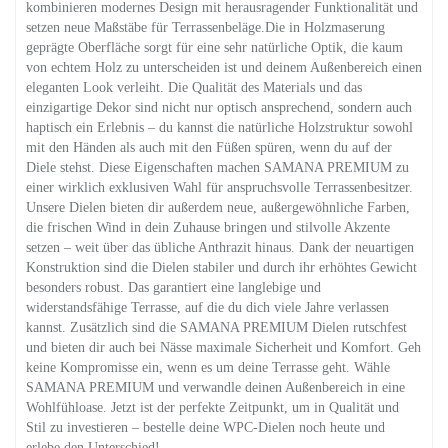
kombinieren modernes Design mit herausragender Funktionalität und
setzen neue Maßstäbe für Terrassenbeläge.Die in Holzmaserung
geprägte Oberfläche sorgt für eine sehr natürliche Optik, die kaum
von echtem Holz zu unterscheiden ist und deinem Außenbereich einen
eleganten Look verleiht. Die Qualität des Materials und das
einzigartige Dekor sind nicht nur optisch ansprechend, sondern auch
haptisch ein Erlebnis – du kannst die natürliche Holzstruktur sowohl
mit den Händen als auch mit den Füßen spüren, wenn du auf der
Diele stehst. Diese Eigenschaften machen SAMANA PREMIUM zu
einer wirklich exklusiven Wahl für anspruchsvolle Terrassenbesitzer.
Unsere Dielen bieten dir außerdem neue, außergewöhnliche Farben,
die frischen Wind in dein Zuhause bringen und stilvolle Akzente
setzen – weit über das übliche Anthrazit hinaus. Dank der neuartigen
Konstruktion sind die Dielen stabiler und durch ihr erhöhtes Gewicht
besonders robust. Das garantiert eine langlebige und
widerstandsfähige Terrasse, auf die du dich viele Jahre verlassen
kannst. Zusätzlich sind die SAMANA PREMIUM Dielen rutschfest
und bieten dir auch bei Nässe maximale Sicherheit und Komfort. Geh
keine Kompromisse ein, wenn es um deine Terrasse geht. Wähle
SAMANA PREMIUM und verwandle deinen Außenbereich in eine
Wohlfühloase. Jetzt ist der perfekte Zeitpunkt, um in Qualität und
Stil zu investieren – bestelle deine WPC-Dielen noch heute und
erlebe den Unterschied!