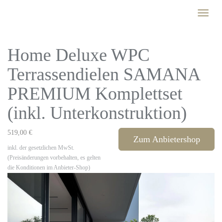
Skip
Toggle
to
naviga
main
content
Home Deluxe WPC
Terrassendielen SAMANA
PREMIUM Komplettset
(inkl. Unterkonstruktion)
519,00 €
Zum Anbietershop
inkl. der gesetzlichen MwSt.
(Preisänderungen vorbehalten, es gelten
die Konditionen im Anbieter-Shop)