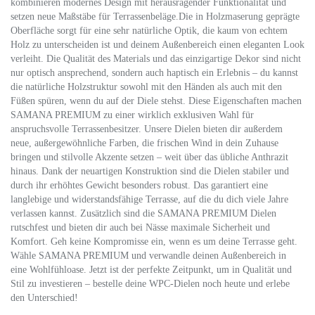
kombinieren modernes Design mit herausragender Funktionalität und
setzen neue Maßstäbe für Terrassenbeläge.Die in Holzmaserung geprägte
Oberfläche sorgt für eine sehr natürliche Optik, die kaum von echtem
Holz zu unterscheiden ist und deinem Außenbereich einen eleganten Look
verleiht. Die Qualität des Materials und das einzigartige Dekor sind nicht
nur optisch ansprechend, sondern auch haptisch ein Erlebnis – du kannst
die natürliche Holzstruktur sowohl mit den Händen als auch mit den
Füßen spüren, wenn du auf der Diele stehst. Diese Eigenschaften machen
SAMANA PREMIUM zu einer wirklich exklusiven Wahl für
anspruchsvolle Terrassenbesitzer. Unsere Dielen bieten dir außerdem
neue, außergewöhnliche Farben, die frischen Wind in dein Zuhause
bringen und stilvolle Akzente setzen – weit über das übliche Anthrazit
hinaus. Dank der neuartigen Konstruktion sind die Dielen stabiler und
durch ihr erhöhtes Gewicht besonders robust. Das garantiert eine
langlebige und widerstandsfähige Terrasse, auf die du dich viele Jahre
verlassen kannst. Zusätzlich sind die SAMANA PREMIUM Dielen
rutschfest und bieten dir auch bei Nässe maximale Sicherheit und
Komfort. Geh keine Kompromisse ein, wenn es um deine Terrasse geht.
Wähle SAMANA PREMIUM und verwandle deinen Außenbereich in
eine Wohlfühloase. Jetzt ist der perfekte Zeitpunkt, um in Qualität und
Stil zu investieren – bestelle deine WPC-Dielen noch heute und erlebe
den Unterschied!