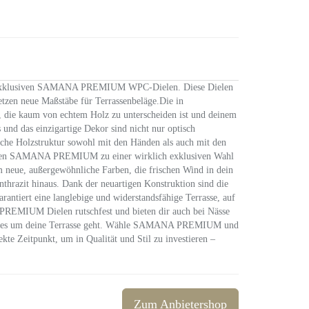
den exklusiven SAMANA PREMIUM WPC-Dielen. Diese Dielen
tzen neue Maßstäbe für Terrassenbeläge.Die in
k, die kaum von echtem Holz zu unterscheiden ist und deinem
 und das einzigartige Dekor sind nicht nur optisch
liche Holzstruktur sowohl mit den Händen als auch mit den
machen SAMANA PREMIUM zu einer wirklich exklusiven Wahl
em neue, außergewöhnliche Farben, die frischen Wind in dein
nthrazit hinaus. Dank der neuartigen Konstruktion sind die
rantiert eine langlebige und widerstandsfähige Terrasse, auf
A PREMIUM Dielen rutschfest und bieten dir auch bei Nässe
nn es um deine Terrasse geht. Wähle SAMANA PREMIUM und
kte Zeitpunkt, um in Qualität und Stil zu investieren –
Zum Anbietershop