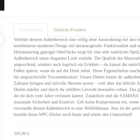
Beschreibung
Ähnliche Produkte
Verleihe deinem Außenbereich eine völlig neue Ausstrahlung mit 
kombinieren modernes Design mit herausragender Funktionalität und se
Holzmaserung geprägte Oberfläche sorgt für eine sehr natürliche Opti
Außenbereich einen eleganten Look verleiht. Die Qualität des Materials
ansprechend, sondern auch haptisch ein Erlebnis – du kannst die natür
Füßen spüren, wenn du auf der Diele stehst. Diese Eigenschaften 
für anspruchsvolle Terrassenbesitzer. Unsere Dielen bieten dir außerd
Zuhause bringen und stilvolle Akzente setzen – weit über das übliche A
Dielen stabiler und durch ihr erhöhtes Gewicht besonders robust. Das ga
die du dich viele Jahre verlassen kannst. Zusätzlich sind die SAMAN
maximale Sicherheit und Komfort. Geh keine Kompromisse ein, we
verwandle deinen Außenbereich in eine Wohlfühloase. Jetzt ist der perfe
bestelle deine WPC-Dielen noch heute und erlebe den Unterschied!
369,00 €