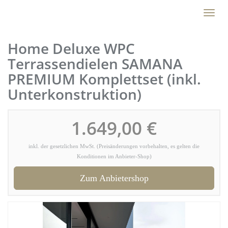
Skip
Toggl
to
naviga
main
content
Home Deluxe WPC
Terrassendielen SAMANA
PREMIUM Komplettset (inkl.
Unterkonstruktion)
1.649,00 €
inkl. der gesetzlichen MwSt. (Preisänderungen vorbehalten, es gelten die
Konditionen im Anbieter-Shop)
Zum Anbietershop