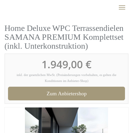
Skip
Toggl
to
naviga
main
content
Home Deluxe WPC Terrassendielen
SAMANA PREMIUM Komplettset
(inkl. Unterkonstruktion)
1.949,00 €
inkl. der gesetzlichen MwSt. (Preisänderungen vorbehalten, es gelten die
Konditionen im Anbieter-Shop)
Zum Anbietershop