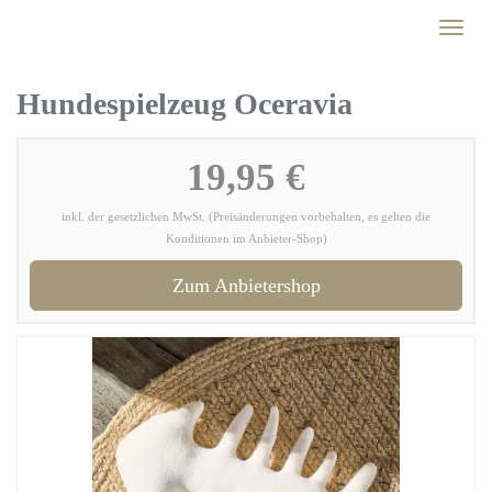
Skip
Toggl
to
naviga
main
content
Hundespielzeug Oceravia
19,95 €
inkl. der gesetzlichen MwSt. (Preisänderungen vorbehalten, es gelten die
Konditionen im Anbieter-Shop)
Zum Anbietershop