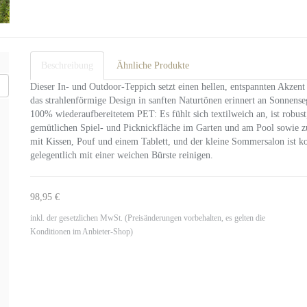
Beschreibung
Ähnliche Produkte
Dieser In- und Outdoor-Teppich setzt einen hellen, entspannten Akzen
das strahlenförmige Design in sanften Naturtönen erinnert an Sonnense
100% wiederaufbereitetem PET: Es fühlt sich textilweich an, ist robust
gemütlichen Spiel- und Picknickfläche im Garten und am Pool sowie 
mit Kissen, Pouf und einem Tablett, und der kleine Sommersalon ist ko
gelegentlich mit einer weichen Bürste reinigen.
98,95 €
inkl. der gesetzlichen MwSt. (Preisänderungen vorbehalten, es gelten die
Konditionen im Anbieter-Shop)