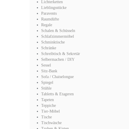
Lichterketten
Lieblingsstücke
Paravents
Raumdüfte
Regale
Schalen & Schüsseln
Schlafzimmermöbel
Schminktische
Schränke
Schreibtisch & Sekretär
Selbermachen / DIY
Sessel
Sitz-Bank
Sofa / Chaiselongue
Spiegel
Stühle
Tabletts & Etageren
Tapeten
Teppiche
Tier-Möbel
Tische
Tischwäsche
Truhen & Kisten