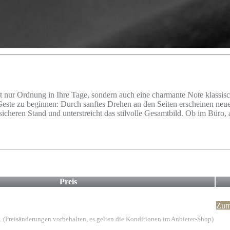
t nur Ordnung in Ihre Tage, sondern auch eine charmante Note klassisch
 Geste zu beginnen: Durch sanftes Drehen an den Seiten erscheinen neue
 sicheren Stand und unterstreicht das stilvolle Gesamtbild. Ob im Bür
Preis
Zum
. (Preisänderungen vorbehalten, es gelten die Konditionen im Anbieter-Shop)