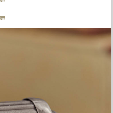
fen
fen