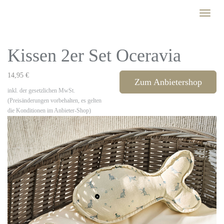
Skip
Toggle
to
naviga
main
content
Kissen 2er Set Oceravia
14,95 €
Zum Anbietershop
inkl. der gesetzlichen MwSt.
(Preisänderungen vorbehalten, es gelten
die Konditionen im Anbieter-Shop)