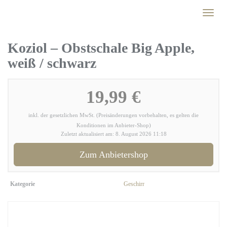
Skip
Toggl
to
naviga
main
content
Koziol – Obstschale Big Apple,
weiß / schwarz
19,99 €
inkl. der gesetzlichen MwSt. (Preisänderungen vorbehalten, es gelten die
Konditionen im Anbieter-Shop)
Zuletzt aktualisiert am: 8. August 2026 11:18
Zum Anbietershop
Kategorie
Geschirr