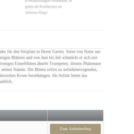
(Preisänderungen vorbehalten, es
gelten die Konditionen im
Anbieter-Shop)
er für den Sitzplatz in Ihrem Garten. Seine von Natur aus
migen Blättern und von Juni bis Juli schmückt er sich mit
nförmigen Einzelblüten ähneln Trompeten, diesem Phänomen
seinen Namen. Die Blüten reifen zu aufsehenerregenden,
erischen Krone herabhängen. Als Solitär bietet das
Anblick.
Zum Anbietershop