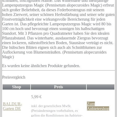
schmalen, frischgrünen Halme. Das winterharte und mehrjährige
Lampenputzergras Magic (Pennisetum alopecuroides Magic) erfreut
sich großer Beliebtheit, da dieses Federborstengras mit seinem
hohen Zierwert, seiner schönen Herbstfärbung und seiner sehr guten
Frostverträglichkeit eine wirkungsvolle Bereicherung für jeden
Garten ist. Das pflegeleichte Lampenputzergras Magic wird 80 bis
100 cm hoch und bevorzugt einen sonnigen bis halbschattigen
Standort. Mit 3 Pflanzen pro Quadratmeter haben Sie den idealen
Pflanzabstand. Das winterharte, ausdauernde Ziergras bevorzugt
einen lockeren, nährstoffreichen Boden, Staunässe verträgt es nicht.
Die hübschen Blüten eignen sich auch als Schnittblumen zur
Auflockerung von Blumensträußen. (Pennisetum alopecuroides
Magic)
Es wurden keine ähnlichen Produkte gefunden.
Preisvergleich
Shop
Preis
5,99 €
BALDUR-
Zum
inkl. der gesetzlichen MwSt.
Garten DE
Anbietershop
(Preisänderungen vorbehalten, es
gelten die Konditionen im Anbieter-