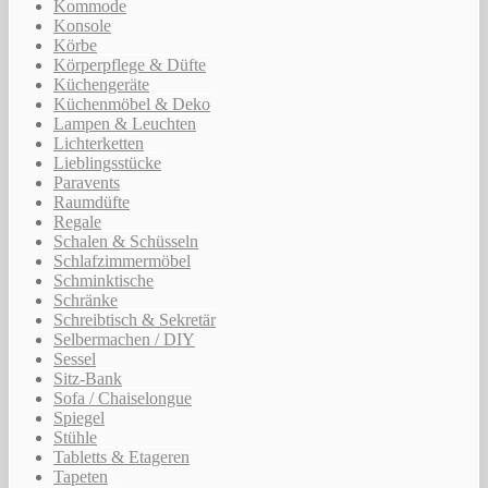
Kommode
Konsole
Körbe
Körperpflege & Düfte
Küchengeräte
Küchenmöbel & Deko
Lampen & Leuchten
Lichterketten
Lieblingsstücke
Paravents
Raumdüfte
Regale
Schalen & Schüsseln
Schlafzimmermöbel
Schminktische
Schränke
Schreibtisch & Sekretär
Selbermachen / DIY
Sessel
Sitz-Bank
Sofa / Chaiselongue
Spiegel
Stühle
Tabletts & Etageren
Tapeten