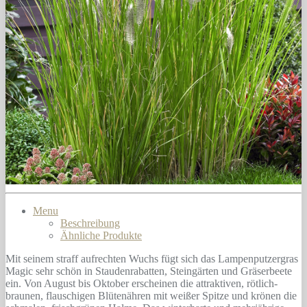
Menu
Beschreibung
Ähnliche Produkte
Mit seinem straff aufrechten Wuchs fügt sich das Lampenputzergras
Magic sehr schön in Staudenrabatten, Steingärten und Gräserbeete
ein. Von August bis Oktober erscheinen die attraktiven, rötlich-
braunen, flauschigen Blütenähren mit weißer Spitze und krönen die