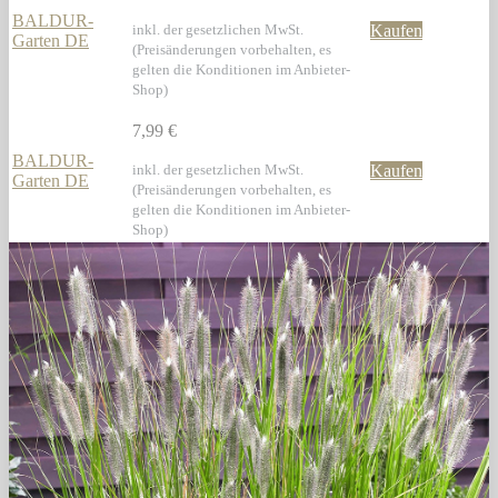
BALDUR-
inkl. der gesetzlichen MwSt.
Kaufen
Garten DE
(Preisänderungen vorbehalten, es
gelten die Konditionen im Anbieter-
Shop)
7,99 €
BALDUR-
inkl. der gesetzlichen MwSt.
Kaufen
Garten DE
(Preisänderungen vorbehalten, es
gelten die Konditionen im Anbieter-
Shop)