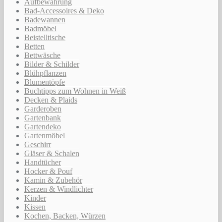
Aufbewahrung
Bad-Accessoires & Deko
Badewannen
Badmöbel
Beistelltische
Betten
Bettwäsche
Bilder & Schilder
Blühpflanzen
Blumentöpfe
Buchtipps zum Wohnen in Weiß
Decken & Plaids
Garderoben
Gartenbank
Gartendeko
Gartenmöbel
Geschirr
Gläser & Schalen
Handtücher
Hocker & Pouf
Kamin & Zubehör
Kerzen & Windlichter
Kinder
Kissen
Kochen, Backen, Würzen