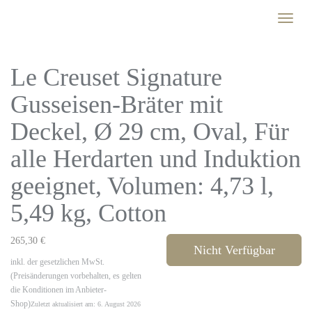
Skip
Toggle
to
naviga
main
content
Le Creuset Signature
Gusseisen-Bräter mit
Deckel, Ø 29 cm, Oval, Für
alle Herdarten und Induktion
geeignet, Volumen: 4,73 l,
5,49 kg, Cotton
265,30 €
Nicht Verfügbar
inkl. der gesetzlichen MwSt.
(Preisänderungen vorbehalten, es gelten
die Konditionen im Anbieter-
Shop)
Zuletzt aktualisiert am: 6. August 2026