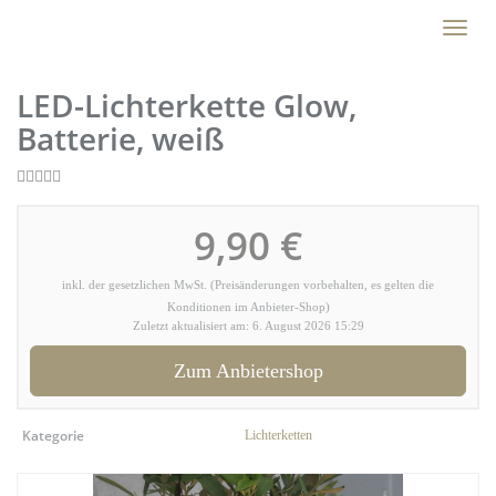
Skip
Toggl
to
naviga
main
content
LED-Lichterkette Glow,
Batterie, weiß
9,90 €
inkl. der gesetzlichen MwSt. (Preisänderungen vorbehalten, es gelten die
Konditionen im Anbieter-Shop)
Zuletzt aktualisiert am: 6. August 2026 15:29
Zum Anbietershop
Kategorie
Lichterketten