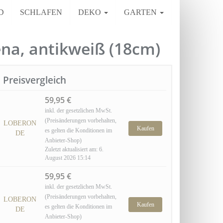
D
SCHLAFEN
DEKO
GARTEN
a, antikweiß (18cm)
Preisvergleich
59,95 €
inkl. der gesetzlichen MwSt.
(Preisänderungen vorbehalten,
LOBERON
Kaufen
es gelten die Konditionen im
DE
Anbieter-Shop)
Zuletzt aktualisiert am: 6.
August 2026 15:14
59,95 €
inkl. der gesetzlichen MwSt.
(Preisänderungen vorbehalten,
LOBERON
Kaufen
es gelten die Konditionen im
DE
Anbieter-Shop)