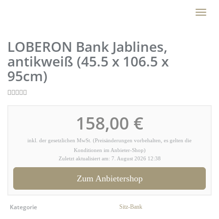
Skip
Toggl
to
naviga
main
content
LOBERON Bank Jablines,
antikweiß (45.5 x 106.5 x
95cm)
158,00 €
inkl. der gesetzlichen MwSt. (Preisänderungen vorbehalten, es gelten die
Konditionen im Anbieter-Shop)
Zuletzt aktualisiert am: 7. August 2026 12:38
Zum Anbietershop
Kategorie
Sitz-Bank