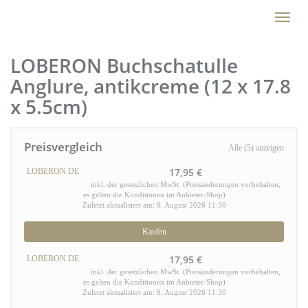
Skip
Toggl
to
naviga
main
content
LOBERON Buchschatulle
Anglure, antikcreme (12 x 17.8
x 5.5cm)
Preisvergleich
Alle (5) anzeigen
17,95 €
LOBERON DE
inkl. der gesetzlichen MwSt. (Preisänderungen vorbehalten,
es gelten die Konditionen im Anbieter-Shop)
Zuletzt aktualisiert am: 9. August 2026 11:30
Kaufen
17,95 €
LOBERON DE
inkl. der gesetzlichen MwSt. (Preisänderungen vorbehalten,
es gelten die Konditionen im Anbieter-Shop)
Zuletzt aktualisiert am: 9. August 2026 11:30