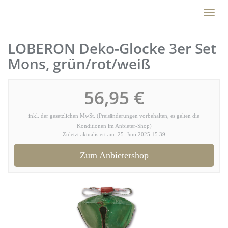
Skip
Toggl
to
naviga
main
content
LOBERON Deko-Glocke 3er Set
Mons, grün/rot/weiß
56,95 €
inkl. der gesetzlichen MwSt. (Preisänderungen vorbehalten, es gelten die
Konditionen im Anbieter-Shop)
Zuletzt aktualisiert am: 25. Juni 2025 15:39
Zum Anbietershop