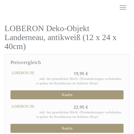
Skip
Toggl
to
naviga
main
content
LOBERON Deko-Objekt
Landerneau, antikweiß (12 x 24 x
40cm)
Preisvergleich
19,95 €
LOBERON DE
inkl. der gesetzlichen MwSt. (Preisänderungen vorbehalten,
es gelten die Konditionen im Anbieter-Shop)
Kaufen
22,95 €
LOBERON DE
inkl. der gesetzlichen MwSt. (Preisänderungen vorbehalten,
es gelten die Konditionen im Anbieter-Shop)
Kaufen