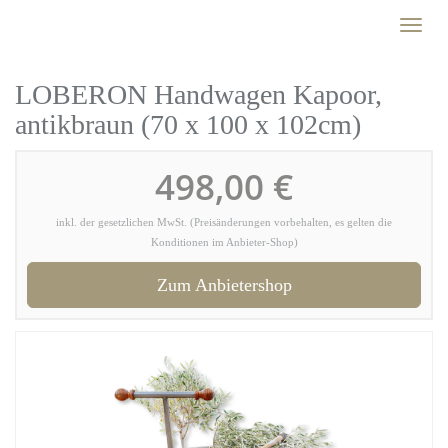
Skip
Toggl
to
naviga
main
content
LOBERON Handwagen Kapoor,
antikbraun (70 x 100 x 102cm)
498,00 €
inkl. der gesetzlichen MwSt. (Preisänderungen vorbehalten, es gelten die
Konditionen im Anbieter-Shop)
Zum Anbietershop