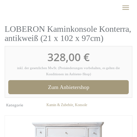
Skip
Toggl
to
naviga
main
content
LOBERON Kaminkonsole Konterra,
antikweiß (21 x 102 x 97cm)
328,00 €
inkl. der gesetzlichen MwSt. (Preisänderungen vorbehalten, es gelten die
Konditionen im Anbieter-Shop)
Zum Anbietershop
Kategorie
Kamin & Zubehör
,
Konsole