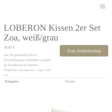
Skip
Toggle
to
naviga
main
content
LOBERON Kissen 2er Set
Zoa, weiß/grau
34,95 €
Zum Anbietershop
inkl. der gesetzlichen MwSt.
(Preisänderungen vorbehalten, es gelten
die Konditionen im Anbieter-
Shop)
Zuletzt aktualisiert am: 9. August 2026
5:16
Kategorie
Kissen