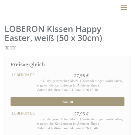
Skip
Toggl
to
naviga
main
content
LOBERON Kissen Happy
Easter, weiß (50 x 30cm)
Preisvergleich
27,95 €
LOBERON DE
inkl. der gesetzlichen MwSt. (Preisänderungen vorbehalten,
es gelten die Konditionen im Anbieter-Shop)
Zuletzt aktualisiert am: 24. Juni 2026 15:46
Kaufen
27,95 €
LOBERON DE
inkl. der gesetzlichen MwSt. (Preisänderungen vorbehalten,
es gelten die Konditionen im Anbieter-Shop)
Zuletzt aktualisiert am: 24. Juni 2026 15:46