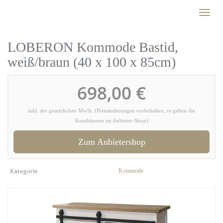
Skip
Toggl
to
naviga
main
content
LOBERON Kommode Bastid,
weiß/braun (40 x 100 x 85cm)
698,00 €
inkl. der gesetzlichen MwSt. (Preisänderungen vorbehalten, es gelten die
Konditionen im Anbieter-Shop)
Zum Anbietershop
Kategorie
Kommode