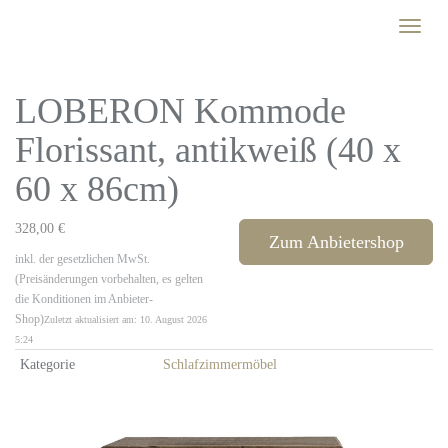
Skip
Toggle
to
naviga
main
content
LOBERON Kommode
Florissant, antikweiß (40 x
60 x 86cm)
328,00 €
Zum Anbietershop
inkl. der gesetzlichen MwSt.
(Preisänderungen vorbehalten, es gelten
die Konditionen im Anbieter-
Shop)
Zuletzt aktualisiert am: 10. August 2026
5:24
Kategorie
Schlafzimmermöbel