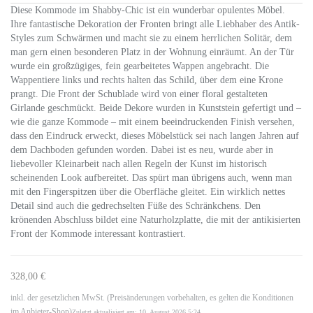
Diese Kommode im Shabby-Chic ist ein wunderbar opulentes Möbel.
Ihre fantastische Dekoration der Fronten bringt alle Liebhaber des Antik-
Styles zum Schwärmen und macht sie zu einem herrlichen Solitär, dem
man gern einen besonderen Platz in der Wohnung einräumt. An der Tür
wurde ein großzügiges, fein gearbeitetes Wappen angebracht. Die
Wappentiere links und rechts halten das Schild, über dem eine Krone
prangt. Die Front der Schublade wird von einer floral gestalteten
Girlande geschmückt. Beide Dekore wurden in Kunststein gefertigt und –
wie die ganze Kommode – mit einem beeindruckenden Finish versehen,
dass den Eindruck erweckt, dieses Möbelstück sei nach langen Jahren auf
dem Dachboden gefunden worden. Dabei ist es neu, wurde aber in
liebevoller Kleinarbeit nach allen Regeln der Kunst im historisch
scheinenden Look aufbereitet. Das spürt man übrigens auch, wenn man
mit den Fingerspitzen über die Oberfläche gleitet. Ein wirklich nettes
Detail sind auch die gedrechselten Füße des Schränkchens. Den
krönenden Abschluss bildet eine Naturholzplatte, die mit der antikisierten
Front der Kommode interessant kontrastiert.
328,00 €
inkl. der gesetzlichen MwSt. (Preisänderungen vorbehalten, es gelten die Konditionen
im Anbieter-Shop)
Zuletzt aktualisiert am: 10. August 2026 5:24