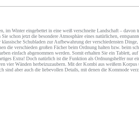
 Winter eingebettet in eine weiß verschneite Landschaft – davon träu
 Sie schon jetzt die besondere Atmosphäre eines natürlichen, entspan
ur klassische Schubladen zur Aufbewahrung der verschiedensten Dinge,
hnen die verschieden großen Fächer beim Ordnung halten bzw. beim schn
arben einfach abgenommen werden. Somit erhalten Sie ein Tablett, auf d
artiges Extra! Doch natürlich ist die Funktion als Ordnungshelfer nur
Ihren vier Wänden herbeizuzaubern. Mit der Kombi aus weißem Korpus und
ch sind aber auch die liebevollen Details, mit denen die Kommode ver