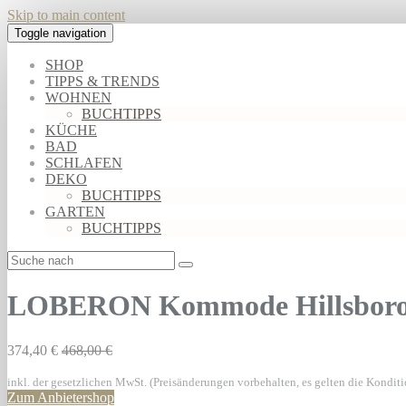
Skip to main content
Toggle navigation
SHOP
TIPPS & TRENDS
WOHNEN
BUCHTIPPS
KÜCHE
BAD
SCHLAFEN
DEKO
BUCHTIPPS
GARTEN
BUCHTIPPS
LOBERON Kommode Hillsboroug
374,40 €
468,00 €
inkl. der gesetzlichen MwSt. (Preisänderungen vorbehalten, es gelten die Kondit
Zum Anbietershop