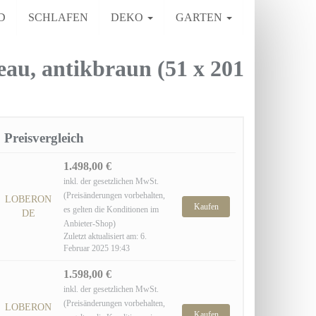
D
SCHLAFEN
DEKO
GARTEN
, antikbraun (51 x 201
Preisvergleich
1.498,00 €
inkl. der gesetzlichen MwSt.
(Preisänderungen vorbehalten,
LOBERON
Kaufen
es gelten die Konditionen im
DE
Anbieter-Shop)
Zuletzt aktualisiert am: 6.
Februar 2025 19:43
1.598,00 €
inkl. der gesetzlichen MwSt.
(Preisänderungen vorbehalten,
LOBERON
Kaufen