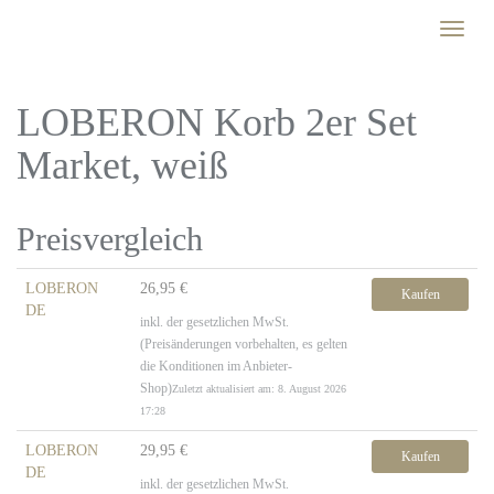
Skip
Toggle
to
naviga
main
content
LOBERON Korb 2er Set
Market, weiß
Preisvergleich
LOBERON
26,95 €
Kaufen
DE
inkl. der gesetzlichen MwSt.
(Preisänderungen vorbehalten, es gelten
die Konditionen im Anbieter-
Shop)
Zuletzt aktualisiert am: 8. August 2026
17:28
LOBERON
29,95 €
Kaufen
DE
inkl. der gesetzlichen MwSt.