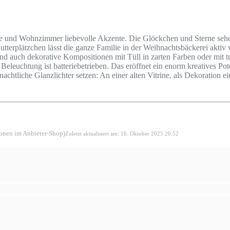
üche und Wohnzimmer liebevolle Akzente. Die Glöckchen und Sterne se
erplätzchen lässt die ganze Familie in der Weihnachtsbäckerei aktiv we
d auch dekorative Kompositionen mit Tüll in zarten Farben oder mit 
le Beleuchtung ist batteriebetrieben. Das eröffnet ein enorm kreatives 
chtliche Glanzlichter setzen: An einer alten Vitrine, als Dekoration
ionen im Anbieter-Shop)
Zuletzt aktualisiert am: 16. Oktober 2025 20:52