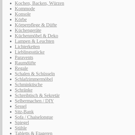
Kochen, Backen, Würzen
Kommode
Konsole
Körbe
Körperpflege & Düfte
Küchengeräte
Küchenmöbel & Deko
Lampen & Leuchten
Lichterketten
Lieblingsstücke
Paravents
Raumdüfte
Regale
Schalen & Schüsseln
Schlafzimmermöbel
Schminktische
Schränke
Schreibtisch & Sekretär
Selbermachen / DIY
Sessel
Sitz-Bank
Sofa / Chaiselongue
Spiegel
Stühle
Tabletts & Etageren