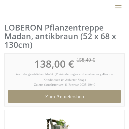
Skip
Toggl
to
naviga
main
content
LOBERON Pflanzentreppe
Madan, antikbraun (52 x 68 x
130cm)
138,00 €
158,40 €
inkl. der gesetzlichen MwSt. (Preisänderungen vorbehalten, es gelten die
Konditionen im Anbieter-Shop)
Zuletzt aktualisiert am: 6. Februar 2025 19:40
Zum Anbietershop