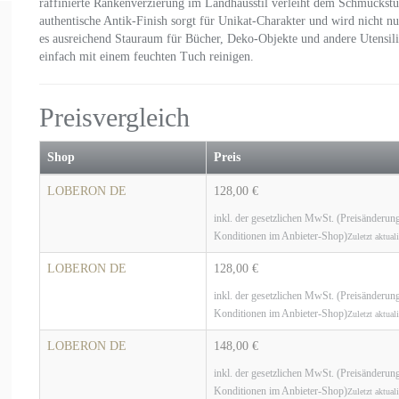
raffinierte Rankenverzierung im Landhausstil verleiht dem Schmuckst
authentische Antik-Finish sorgt für Unikat-Charakter und wird nicht n
es ausreichend Stauraum für Bücher, Deko-Objekte und andere Utensilie
einfach mit einem feuchten Tuch reinigen.
Preisvergleich
Shop
Preis
LOBERON DE
128,00 €
inkl. der gesetzlichen MwSt. (Preisänderung
Konditionen im Anbieter-Shop)
Zuletzt aktual
LOBERON DE
128,00 €
inkl. der gesetzlichen MwSt. (Preisänderung
Konditionen im Anbieter-Shop)
Zuletzt aktual
LOBERON DE
148,00 €
inkl. der gesetzlichen MwSt. (Preisänderung
Konditionen im Anbieter-Shop)
Zuletzt aktual