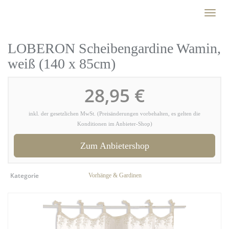
Skip
Toggl
to
naviga
main
content
LOBERON Scheibengardine Wamin,
weiß (140 x 85cm)
28,95 €
inkl. der gesetzlichen MwSt. (Preisänderungen vorbehalten, es gelten die
Konditionen im Anbieter-Shop)
Zum Anbietershop
Kategorie
Vorhänge & Gardinen