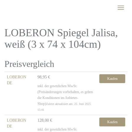
Skip
Toggle
to
naviga
main
content
LOBERON Spiegel Jalisa,
weiß (3 x 74 x 104cm)
Preisvergleich
LOBERON
98,95 €
Kaufen
DE
inkl. der gesetzlichen MwSt.
(Preisänderungen vorbehalten, es gelten
die Konditionen im Anbieter-
Shop)
Zuletzt aktualisiert am: 25. Juni 2025
15:41
LOBERON
128,00 €
Kaufen
DE
inkl. der gesetzlichen MwSt.