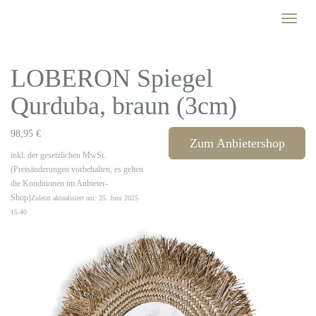
Skip
Toggle
to
naviga
main
content
LOBERON Spiegel
Qurduba, braun (3cm)
98,95 €
Zum Anbietershop
inkl. der gesetzlichen MwSt.
(Preisänderungen vorbehalten, es gelten
die Konditionen im Anbieter-
Shop)
Zuletzt aktualisiert am: 25. Juni 2025
15:40