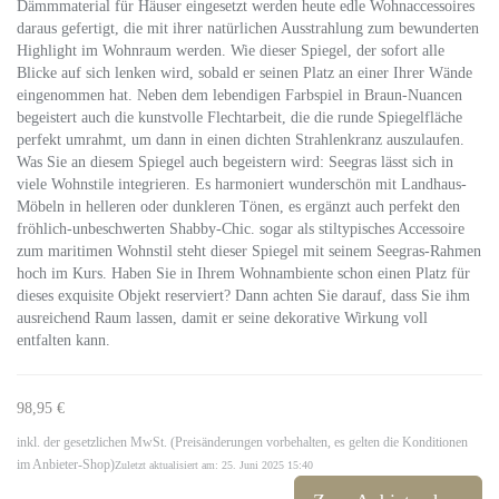
Dämmmaterial für Häuser eingesetzt werden heute edle Wohnaccessoires
daraus gefertigt, die mit ihrer natürlichen Ausstrahlung zum bewunderten
Highlight im Wohnraum werden. Wie dieser Spiegel, der sofort alle
Blicke auf sich lenken wird, sobald er seinen Platz an einer Ihrer Wände
eingenommen hat. Neben dem lebendigen Farbspiel in Braun-Nuancen
begeistert auch die kunstvolle Flechtarbeit, die die runde Spiegelfläche
perfekt umrahmt, um dann in einen dichten Strahlenkranz auszulaufen.
Was Sie an diesem Spiegel auch begeistern wird: Seegras lässt sich in
viele Wohnstile integrieren. Es harmoniert wunderschön mit Landhaus-
Möbeln in helleren oder dunkleren Tönen, es ergänzt auch perfekt den
fröhlich-unbeschwerten Shabby-Chic. sogar als stiltypisches Accessoire
zum maritimen Wohnstil steht dieser Spiegel mit seinem Seegras-Rahmen
hoch im Kurs. Haben Sie in Ihrem Wohnambiente schon einen Platz für
dieses exquisite Objekt reserviert? Dann achten Sie darauf, dass Sie ihm
ausreichend Raum lassen, damit er seine dekorative Wirkung voll
entfalten kann.
98,95 €
inkl. der gesetzlichen MwSt. (Preisänderungen vorbehalten, es gelten die Konditionen
im Anbieter-Shop)
Zuletzt aktualisiert am: 25. Juni 2025 15:40