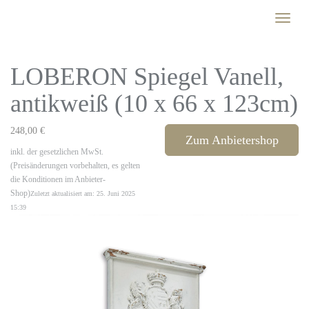
Skip
Toggle
to
naviga
main
content
LOBERON Spiegel Vanell,
antikweiß (10 x 66 x 123cm)
248,00 €
Zum Anbietershop
inkl. der gesetzlichen MwSt.
(Preisänderungen vorbehalten, es gelten
die Konditionen im Anbieter-
Shop)
Zuletzt aktualisiert am: 25. Juni 2025
15:39