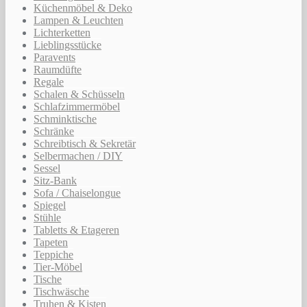
Küchenmöbel & Deko
Lampen & Leuchten
Lichterketten
Lieblingsstücke
Paravents
Raumdüfte
Regale
Schalen & Schüsseln
Schlafzimmermöbel
Schminktische
Schränke
Schreibtisch & Sekretär
Selbermachen / DIY
Sessel
Sitz-Bank
Sofa / Chaiselongue
Spiegel
Stühle
Tabletts & Etageren
Tapeten
Teppiche
Tier-Möbel
Tische
Tischwäsche
Truhen & Kisten