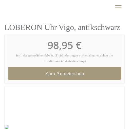
Skip
Toggl
to
naviga
main
content
LOBERON Uhr Vigo, antikschwarz
98,95 €
inkl. der gesetzlichen MwSt. (Preisänderungen vorbehalten, es gelten die
Konditionen im Anbieter-Shop)
Zum Anbietershop