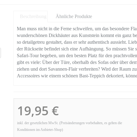
Beschreibung
Ähnliche Produkte
Man muss nicht in die Ferne schweifen, um das besondere Fla
wunderschönen Dickhäuter aus Kunststein kommt ein ganz beso
so detailgetreu gestaltet, dass er sehr authentisch aussieht. L
der Rückseite befindet sich eine Aufhängung. So müssen Sie si
Safari-Tour begeben, um den besten Platz für den prachtvolle
gibt es viele: Über der Türe, oberhalb des Sofas oder über dem 
ziehen und dort Savannen-Flair verbreiten? Wird der Raum zus
Accessoires wie einem schönen Bast-Teppich dekoriert, könn
19,95 €
inkl. der gesetzlichen MwSt. (Preisänderungen vorbehalten, es gelten die
Konditionen im Anbieter-Shop)