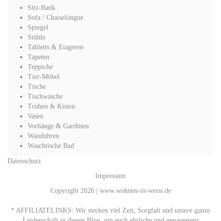
Sitz-Bank
Sofa / Chaiselongue
Spiegel
Stühle
Tabletts & Etageren
Tapeten
Teppiche
Tier-Möbel
Tische
Tischwäsche
Truhen & Kisten
Vasen
Vorhänge & Gardinen
Wanduhren
Waschtische Bad
Datenschutz
Impressum
Copyright 2026 | www.wohnen-in-weiss.de
* AFFILIATELINKS: Wir stecken viel Zeit, Sorgfalt und unsere ganze
Leidenschaft in diesen Blog, um euch ehrliche und genauestens