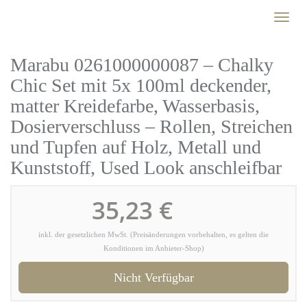
Skip
Toggl
to
naviga
main
content
Marabu 0261000000087 – Chalky
Chic Set mit 5x 100ml deckender,
matter Kreidefarbe, Wasserbasis,
Dosierverschluss – Rollen, Streichen
und Tupfen auf Holz, Metall und
Kunststoff, Used Look anschleifbar
35,23 €
inkl. der gesetzlichen MwSt. (Preisänderungen vorbehalten, es gelten die
Konditionen im Anbieter-Shop)
Nicht Verfügbar