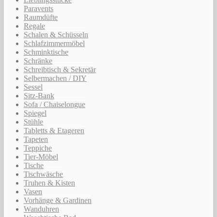
Paravents
Raumdüfte
Regale
Schalen & Schüsseln
Schlafzimmermöbel
Schminktische
Schränke
Schreibtisch & Sekretär
Selbermachen / DIY
Sessel
Sitz-Bank
Sofa / Chaiselongue
Spiegel
Stühle
Tabletts & Etageren
Tapeten
Teppiche
Tier-Möbel
Tische
Tischwäsche
Truhen & Kisten
Vasen
Vorhänge & Gardinen
Wanduhren