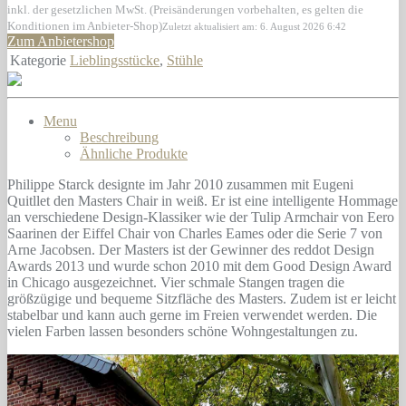
inkl. der gesetzlichen MwSt. (Preisänderungen vorbehalten, es gelten die
Konditionen im Anbieter-Shop)
Zuletzt aktualisiert am: 6. August 2026 6:42
Zum Anbietershop
Kategorie
Lieblingsstücke
,
Stühle
Menu
Beschreibung
Ähnliche Produkte
Philippe Starck designte im Jahr 2010 zusammen mit Eugeni
Quitllet den Masters Chair in weiß. Er ist eine intelligente Hommage
an verschiedene Design-Klassiker wie der Tulip Armchair von Eero
Saarinen der Eiffel Chair von Charles Eames oder die Serie 7 von
Arne Jacobsen. Der Masters ist der Gewinner des reddot Design
Awards 2013 und wurde schon 2010 mit dem Good Design Award
in Chicago ausgezeichnet. Vier schmale Stangen tragen die
größzügige und bequeme Sitzfläche des Masters. Zudem ist er leicht
stabelbar und kann auch gerne im Freien verwendet werden. Die
vielen Farben lassen besonders schöne Wohngestaltungen zu.