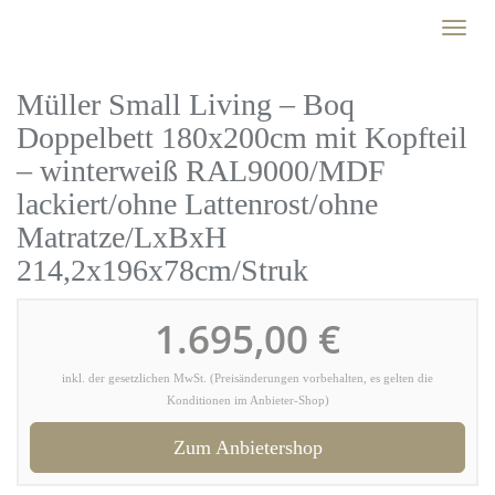
Skip
Toggl
to
naviga
main
content
Müller Small Living – Boq
Doppelbett 180x200cm mit Kopfteil
– winterweiß RAL9000/MDF
lackiert/ohne Lattenrost/ohne
Matratze/LxBxH
214,2x196x78cm/Struk
1.695,00 €
inkl. der gesetzlichen MwSt. (Preisänderungen vorbehalten, es gelten die
Konditionen im Anbieter-Shop)
Zum Anbietershop