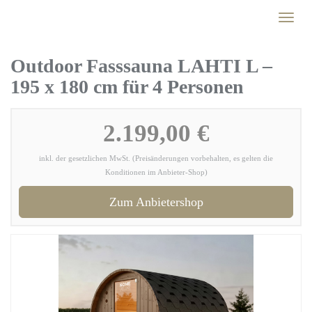
Skip
Toggl
to
naviga
main
content
Outdoor Fasssauna LAHTI L –
195 x 180 cm für 4 Personen
2.199,00 €
inkl. der gesetzlichen MwSt. (Preisänderungen vorbehalten, es gelten die
Konditionen im Anbieter-Shop)
Zum Anbietershop