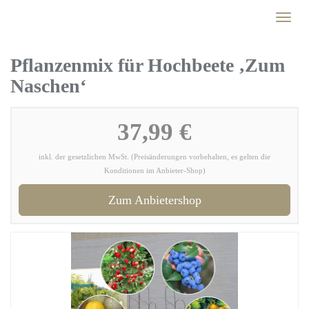
Skip
Toggl
to
naviga
main
content
Pflanzenmix für Hochbeete ‚Zum
Naschen‘
37,99 €
inkl. der gesetzlichen MwSt. (Preisänderungen vorbehalten, es gelten die
Konditionen im Anbieter-Shop)
Zum Anbietershop