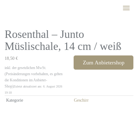
Skip
Toggle
to
naviga
main
content
Rosenthal – Junto
Müslischale, 14 cm / weiß
18,50 €
Zum Anbietershop
inkl. der gesetzlichen MwSt.
(Preisänderungen vorbehalten, es gelten
die Konditionen im Anbieter-
Shop)
Zuletzt aktualisiert am: 6. August 2026
19:18
Kategorie
Geschirr