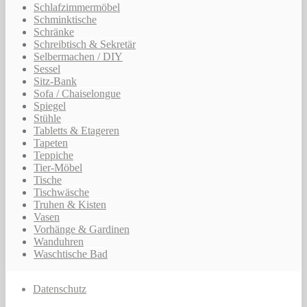
Schlafzimmermöbel
Schminktische
Schränke
Schreibtisch & Sekretär
Selbermachen / DIY
Sessel
Sitz-Bank
Sofa / Chaiselongue
Spiegel
Stühle
Tabletts & Etageren
Tapeten
Teppiche
Tier-Möbel
Tische
Tischwäsche
Truhen & Kisten
Vasen
Vorhänge & Gardinen
Wanduhren
Waschtische Bad
Datenschutz